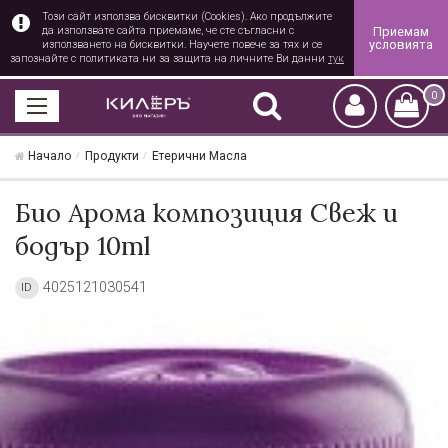
Този сайт използва бисквитки (Cookies). Ако продължите
Приемам
да използвате сайта приемаме, че сте съгласни с
условията
използването на бисквитки. Научете повече за тях и се
запознайте с политиката ни за защита на личните Ви данни
тук
0
Начало
Продукти
Етерични Масла
Био Арома композиция Свеж и
бодър 10ml
4025121030541
ID