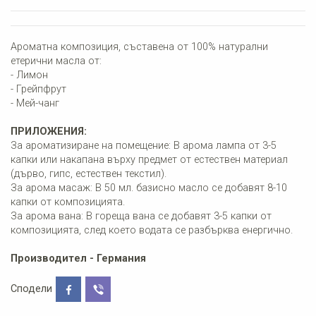
Ароматна композиция, съставена от 100% натурални
етерични масла от:
- Лимон
- Грейпфрут
- Мей-чанг
ПРИЛОЖЕНИЯ:
За ароматизиране на помещение: В арома лампа от 3-5
капки или накапана върху предмет от естествен материал
(дърво, гипс, естествен текстил).
За арома масаж: В 50 мл. базисно масло се добавят 8-10
капки от композицията.
За арома вана: В гореща вана се добавят 3-5 капки от
композицията, след което водата се разбърква енергично.
Производител - Германия
Сподели