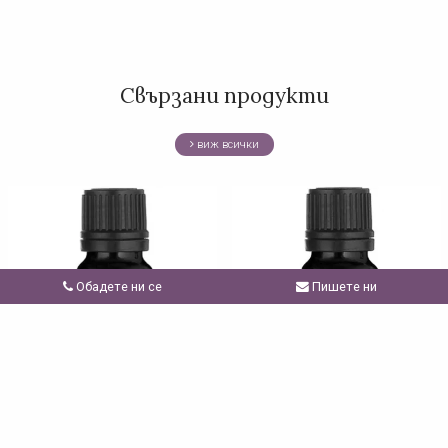
Свързани продукти
виж всички
Обадете ни се
Пишете ни
Био Етерично Масло от Сладка
Био Етерично Mасло от Нероли
Мента 10ml
10ml