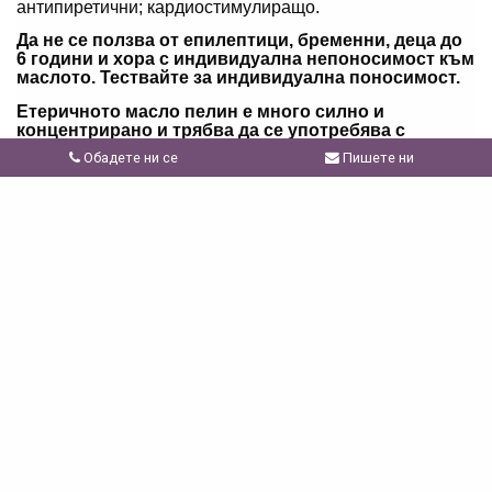
антипиретични; кардиостимулиращо.
Да не се ползва от епилептици, бременни, деца до
6 години и хора с индивидуална непоносимост към
маслото. Тествайте за индивидуална поносимост.
Етеричното масло пелин е много силно и
концентрирано и трябва да се употребява с
повишено внимание.
Обадете ни се
Пишете ни
Задължително да се разреди в базово масло при
ниска концентрация преди употреба върху кожата.
Не се препоръчва вътрешната му употреба.
Винаги разреждайте в подходяща база. Възможно е да
предизвика кожно раздразнение. Дръжте далеч от
деца. Ако сте бременна, кърмите или ако имате
здравословни проблеми, първо се консултирайте с
Вашия лекар. Избягвайте контакт с очите, вътрешната
част на ушите, лигавици и чувствителни зони.
Свързани продукти
виж всички