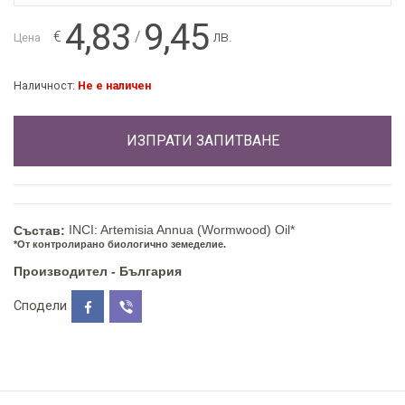
4,83
9,45
€
/
лв.
Цена
Наличност:
Не е наличен
ИЗПРАТИ ЗАПИТВАНЕ
INCI: Artemisia Annua (Wormwood) Oil*
Състав:
*От контролирано биологично земеделие.
Производител - България
Сподели