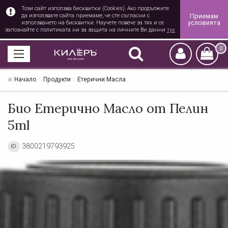
Този сайт използва бисквитки (Cookies). Ако продължите
Приемам
да използвате сайта приемаме, че сте съгласни с
условията
използването на бисквитки. Научете повече за тях и се
запознайте с политиката ни за защита на личните Ви данни
тук
0
Начало
Продукти
Етерични Масла
Био Етерично Масло от Пелин
5ml
3800219793925
ID