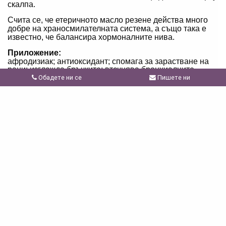
скалпа.
Счита се, че етеричното масло резене действа много
добре на храносмилателната система, а също така е
известно, че балансира хормоналните нива.
Приложение:
афродизиак; антиоксидант; спомага за зарастване на
рани; изглажда бръчките; втечнява бронхиалните
секрети, действа отхрачващо. Премахва спазмите,
Обадете ни се
Пишете ни
изгонва газовете, засилва стомашната и жлъчната
секреции.
Винаги разреждайте в подходяща база. Възможно е да
предизвика кожно раздразнение. Дръжте далеч от
деца. Ако сте бременна, кърмите или ако имате
здравословни проблеми, първо се консултирайте с
Вашия лекар. Избягвайте контакт с очите, вътрешната
част на ушите, лигавици и чувствителни зони.
Свързани продукти
виж всички