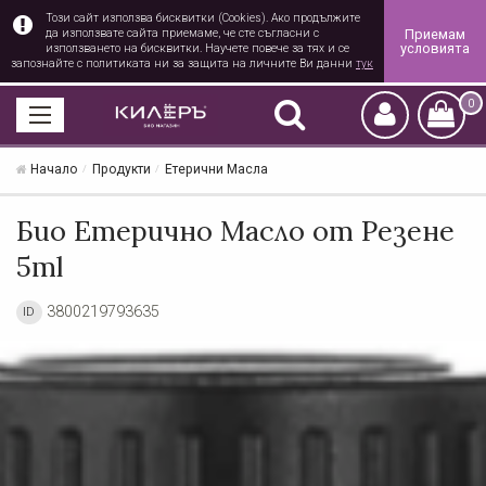
Този сайт използва бисквитки (Cookies). Ако продължите
Приемам
да използвате сайта приемаме, че сте съгласни с
условията
използването на бисквитки. Научете повече за тях и се
запознайте с политиката ни за защита на личните Ви данни
тук
0
Начало
Продукти
Етерични Масла
Био Етерично Масло от Резене
5ml
3800219793635
ID