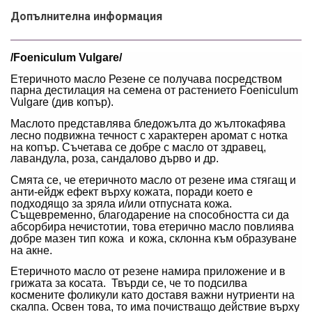
Допълнителна информация
/Foeniculum Vulgare/
Етеричното масло Резене се получава посредством
парна дестилация на семена от растението Foeniculum
Vulgare (див копър).
Маслото представлява бледожълта до жълтокафява
лесно подвижна течност с характерен аромат с нотка
на копър. Съчетава се добре с масло от здравец,
лавандула, роза, сандалово дърво и др.
Смята се, че етеричното масло от резене има стягащ и
анти-ейдж ефект върху кожата, поради което е
подходящо за зряла и/или отпусната кожа.
Същевременно, благодарение на способността си да
абсорбира нечистотии, това етерично масло повлиява
добре мазен тип кожа и кожа, склонна към образуване
на акне.
Етеричното масло от резене намира приложение и в
грижата за косата. Твърди се, че то подсилва
космените фоликули като доставя важни нутриенти на
скалпа. Освен това, то има почистващо действие върху