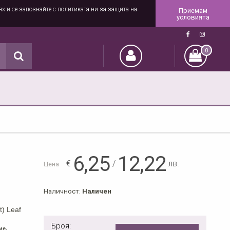
ях и се запознайте с политиката ни за защита на
Приемам
условията
0
6,25
12,22
€
/
лв.
Цена
Наличност:
Наличен
t) Leaf
Броя:
ие.