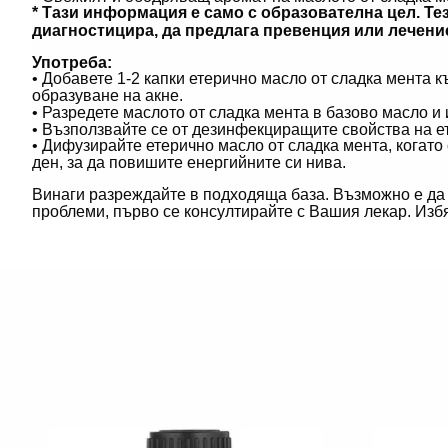
* Тази информация е само с образователна цел. Те
диагностицира, да предлага превенция или лечени
Употреба:
• Добавете 1-2 капки етерично масло от сладка мента 
образуване на акне.
• Разредете маслото от сладка мента в базово масло и 
• Възползвайте се от дезинфекциращите свойства на е
• Дифузирайте етерично масло от сладка мента, когато
ден, за да повишите енергийните си нива.
Винаги разреждайте в подходяща база. Възможно е да 
проблеми, първо се консултирайте с Вашия лекар. Избяг