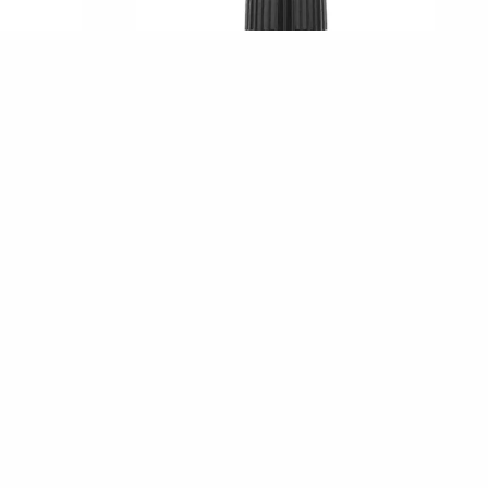
илек 10ml
Био Етерично Масло от Грейпфрут 10ml
€
/
лв.
6,75
13,20