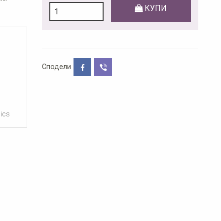
КУПИ
Сподели
ics