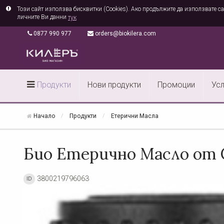
Този сайт използва бисквитки (Cookies). Ако продължите да използвате са
личните Ви данни
тук
0877 990 977
orders@biokilera.com
Продукти
Нови продукти
Промоции
Усл
Начало
Продукти
Етерични Масла
Био Етерично Масло от 
3800219796063
ID