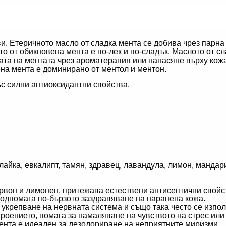
и. Етеричното масло от сладка мента се добива чрез парна
о от обикновена мента е по-лек и по-сладък. Маслото от с
вата на ментата чрез ароматерапия или нанасяне върху кож
ена мента е доминирано от ментол и ментон.
ъс силни антиоксидантни свойства.
 лайка, евкалипт, тамян, здравец, лавандула, лимон, мандар
рвон и лимонен, притежава естествени антисептични свойст
одпомага по-бързото заздравяване на наранена кожа.
а укрепване на нервната система и също така често се изпо
роението, помага за намаляване на чувството на стрес или
ента е идеален за дезодориране на неприятните миризми.