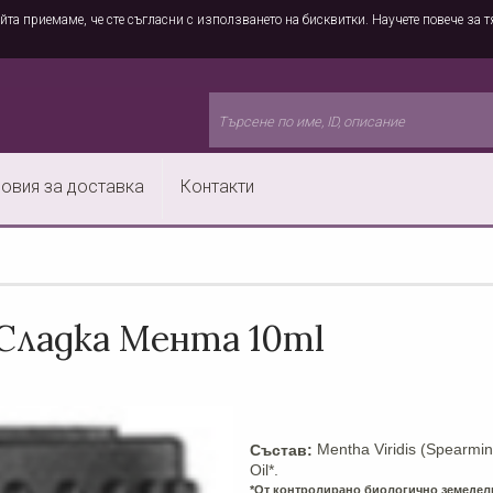
йта приемаме, че сте съгласни с използването на бисквитки. Научете повече за т
овия за доставка
Контакти
Сладка Мента 10ml
Mentha Viridis (Spearmin
Състав:
Oil*.
*От контролирано биологично земедел