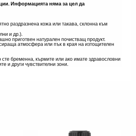
уции. Информацията няма за цел да
ятно раздразнена кожа или такава, склонна към
ни и др.).
машно приготвен натурален почистващ продукт.
аксираща атмосфера или пък в края на изтощителен
о сте бременна, кърмите или ако имате здравословни
те и други чувствителни зони.