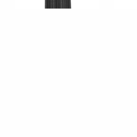
Био Етерично Mасло от Нероли 10ml
Био Ете
€
/
лв.
9,95
19,46