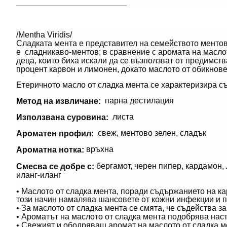
/Mentha Viridis/
Сладката мента е представител на семейството ментов
е сладникаво-ментов; в сравнение с аромата на маслот
деца, които биха искали да се възползват от предимст
процент карвон и лимонен, докато маслото от обикнов
Етеричното масло от сладка мента се характеризира с
парна дестилация
Метод на извличане:
листа
Използвана суровина:
свеж, ментово зелен, сладък
Ароматен профил:
връхна
Ароматна нотка:
бергамот, черен пипер, кардамон,
Смесва се добре с:
иланг-иланг
• Маслото от сладка мента, поради съдържанието на ка
този начин намалява шансовете от кожни инфекции и п
• За маслото от сладка мента се смята, че съдейства з
• Ароматът на маслото от сладка мента подобрява наст
• Свежият и ободряващ аромат на маслото от сладка м