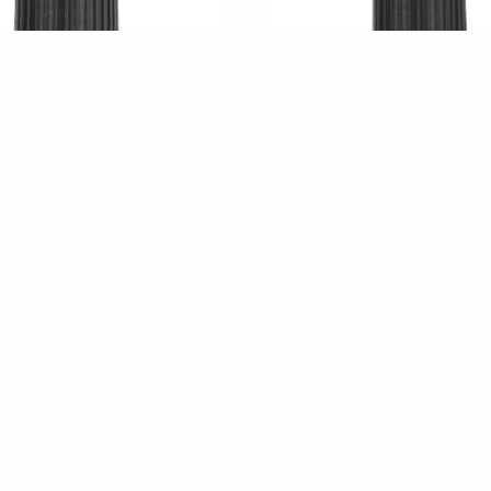
рично Масло от Ветивер 5ml
Био Етерично Масло от Бос
€
/
лв.
€
/
лв.
10,95
21,42
5,95
11,64