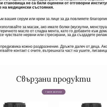
зи становища не са били оценени от отговорни инстит
е на медицински състояния.
към вашия серум или крем за лице за да повлияете благорпи
използвайте за масаж, ако имате болки (мускулни, менструал
теричното масло от сладка мента, като го добавите към до
 се чувствате нервни или стресирани, за да създадете рел
предизвика кожно раздразнение. Дръжте далеч от деца. Ак
вайте контакт с очите, вътрешната част на ушите, лигавици
Свързани продукти
виж всички