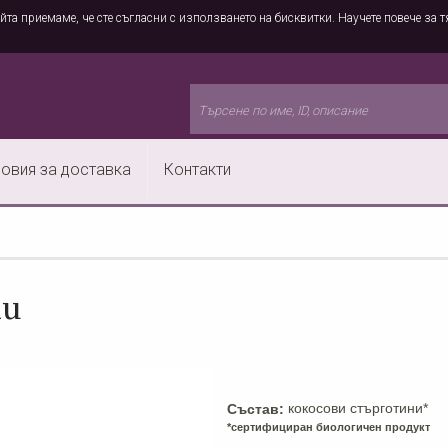
йта приемаме, че сте съгласни с използването на бисквитки. Научете повече за т
овия за доставка
Контакти
ни
кокосови стърготини*
Състав:
*сертифициран биологичен продукт