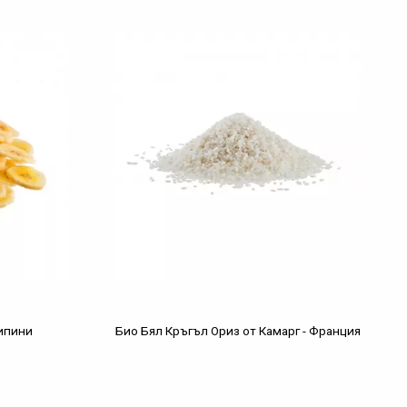
липини
Био Бял Кръгъл Ориз от Камарг - Франция
€
/
лв.
Кг.
6,64
12,99