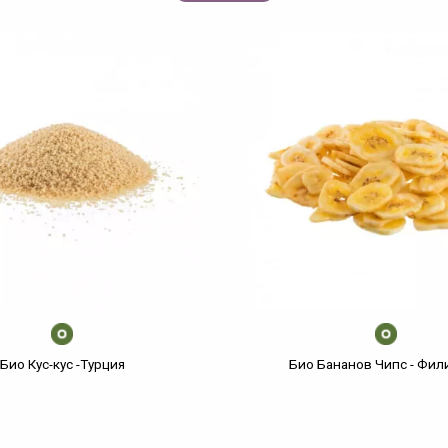
Био Кус-кус -Турция
Био Бананов Чипс - Фи
€
/
лв.
€
/
лв.
4,39
8,59
/Кг.
10,22
19,99
/