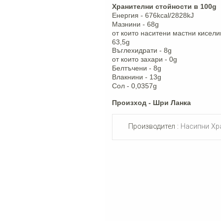
Хранителни стойности в 100g
Енергия - 676kcal/2828kJ
Мазнини - 68g
от които наситени мастни кисели
63,5g
Въглехидрати - 8g
от които захари - 0g
Белтъчени - 8g
Влакнини - 13g
Сол - 0,0357g
Произход - Шри Ланка
Производител :
Насипни Хр