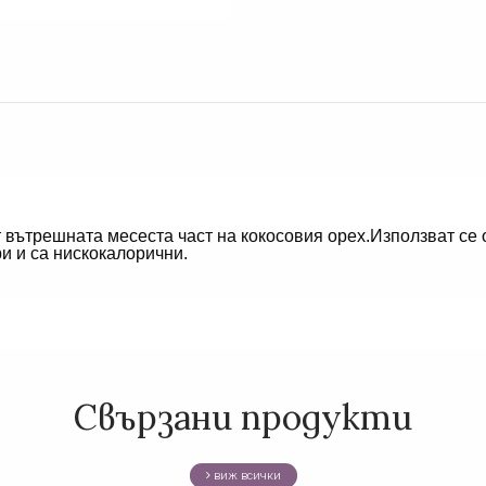
т вътрешната месеста част на кокосовия орех.Използват се 
и и са нискокалорични.
Свързани продукти
виж всички