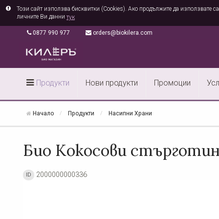
Този сайт използва бисквитки (Cookies). Ако продължите да използвате са
личните Ви данни
тук
0877 990 977
orders@biokilera.com
Продукти
Нови продукти
Промоции
Усл
Начало
Продукти
Насипни Храни
Био Кокосови стърготи
2000000000336
ID