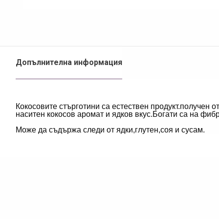
Допълнителна информация
Кокосовите стърготини са естествен продукт.получен о
наситен кокосов аромат и ядков вкус.Богати са на фибр
Може да съдържа следи от ядки,глутен,соя и сусам.