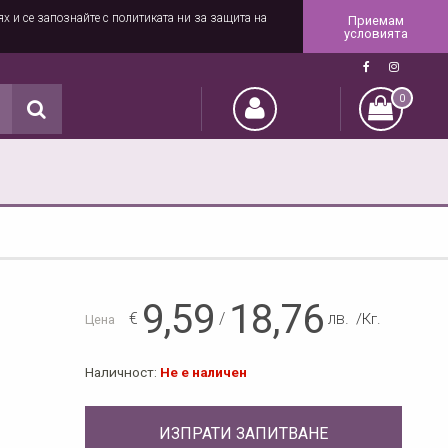
ях и се запознайте с политиката ни за защита на
Приемам
условията
0
9,59
18,76
€
/
лв.
/Кг.
Цена
Наличност:
Не е наличен
ИЗПРАТИ ЗАПИТВАНЕ