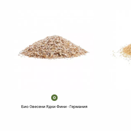
Био Овесени Ядки Фини - Германия
€
/
лв.
3,32
6,49
/Кг.