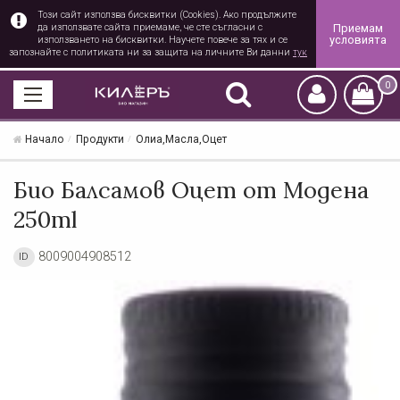
Този сайт използва бисквитки (Cookies). Ако продължите
Приемам
да използвате сайта приемаме, че сте съгласни с
условията
използването на бисквитки. Научете повече за тях и се
запознайте с политиката ни за защита на личните Ви данни
тук
0
Начало
Продукти
Олиа,Масла,Оцет
Био Балсамов Оцет от Модена
250ml
8009004908512
ID