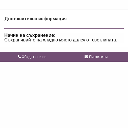
Допълнителна информация
Начин на съхранение:
Съхранявайте на хладно място далеч от светлината.
Обадете ни се
Пишете ни
Свързани продукти
виж всички