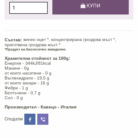
КУПИ
винен оцет *, концентрирана гроздова мъст *,
Състав:
приготвена гроздова мъст *
*Продукт на биологично земеделие.
Хранителна стойност за 100g:
Eнергия - 344kJ/81kcal
Mзнини - 0g
от които наситени - 0 g
Въглехидрати - 19,5 g
от които захари - 16 g
Фибри - 1 g
Белтъчини - 0,7 g
Сол - 0 g
Производител - Кавецо - Италия
Сподели