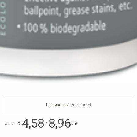
Производител :
Sonett
4,58
8,96
€
/
лв.
Цена