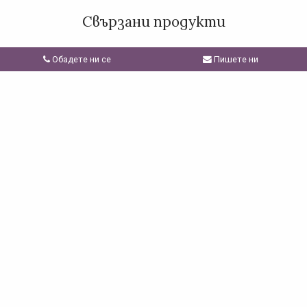
Свързани продукти
виж всички
Обадете ни се
Пишете ни
Еко Многофункционална Кърпа
Еко Гъба за Съдове 2бр
за Почистване 2бр
€
/
лв.
€
/
лв.
2,81
5,50
3,40
6,65