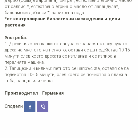
дърво (Quillaja saponaria), цитрат, естествено етрично масло
от салвия *, естествено етрично масло от лавандула*,
балсамови добавки *, завихрена вода.
*от контролирани биологични насаждения и диви
растения
Употреба:
1. Дрехи:няколко капки от сапуна се нанасят върху сухата
дреха на мястото на петното; оставя се да подейства 10-15
минути след което дрехата се изплаква и се изпира в
пералнята машина.
2. Тапицерии и килими: петното се напръсква, оставя се да
подейства 10-15 минути, след което се почиства с влажна
гъба, парцал или четка.
Производител - Германия
Сподели