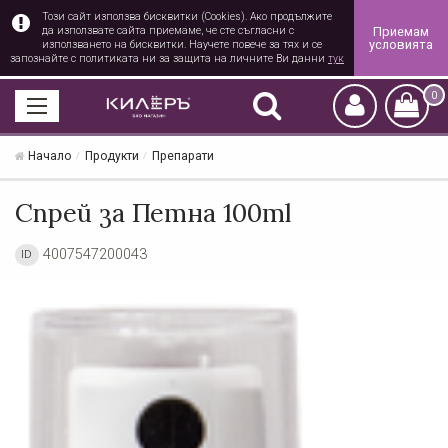
Този сайт използва бисквитки (Cookies). Ако продължите
Приемам
да използвате сайта приемаме, че сте съгласни с
условията
използването на бисквитки. Научете повече за тях и се
запознайте с политиката ни за защита на личните Ви данни
тук
0
Начало
Продукти
Препарати
Спрей за Петна 100ml
4007547200043
ID