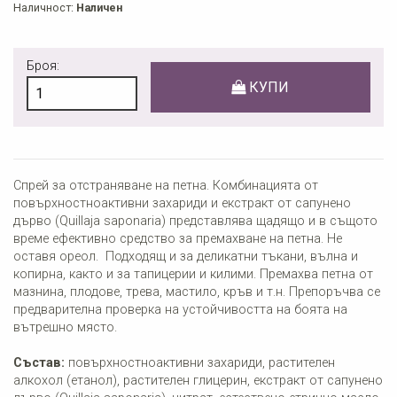
Наличност:
Наличен
Броя:
КУПИ
Спрей за отстраняване на петна. Комбинацията от
повърхностноактивни захариди и екстракт от сапунено
дърво (Quillaja saponaria) представлява щадящо и в същото
време ефективно средство за премахване на петна. Не
оставя ореол. Подходящ и за деликатни тъкани, вълна и
копирна, както и за тапицерии и килими. Премахва петна от
мазнина, плодове, трева, мастило, кръв и т.н. Препоръчва се
предварителна проверка на устойчивостта на боята на
вътрешно място.
повърхностноактивни захариди, растителен
Състав:
алкохол (етанол), растителен глицерин, екстракт от сапунено