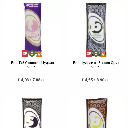
Био Тай Оризови Нудълс
Био Нудъли от Черен Ориз
250g
250g
€
/
лв.
€
/
лв.
4,03
7,88
4,55
8,90