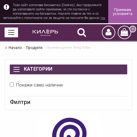
Този сайт използва бисквитки (Cookies). Ако продължите
Приемам
да използвате сайта приемаме, че сте съгласни с
условията
използването на бисквитки. Научете повече за тях и се
запознайте с политиката ни за защита на личните Ви данни
тук
0
Начало
Продукти
Производител: King Soba
КАТЕГОРИИ
Покажи само налични
Филтри