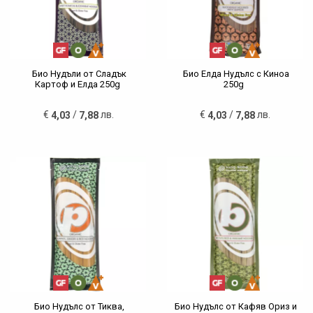
Био Нудъли от Сладък
Био Елда Нудълс с Киноа
Картоф и Елда 250g
250g
€
/
лв.
€
/
лв.
4,03
7,88
4,03
7,88
Био Нудълс от Тиква,
Био Нудълс от Кафяв Ориз и