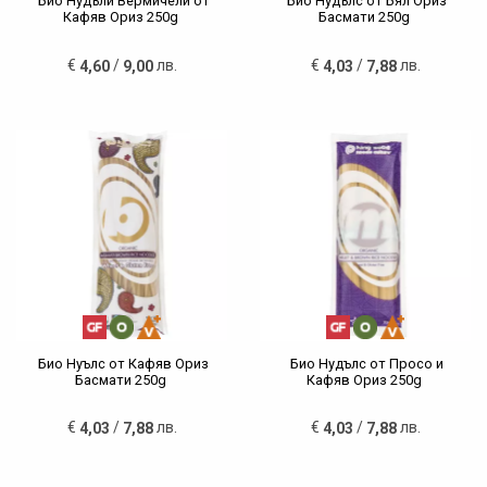
Био Нудъли Вермичели от
Био Нудълс от Бял Ориз
Кафяв Ориз 250g
Басмати 250g
€
/
лв.
€
/
лв.
4,60
9,00
4,03
7,88
Био Нуълс от Кафяв Ориз
Био Нудълс от Просо и
Басмати 250g
Кафяв Ориз 250g
€
/
лв.
€
/
лв.
4,03
7,88
4,03
7,88