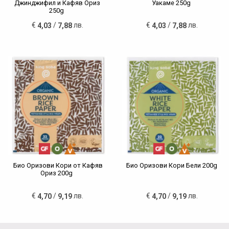
Джинджифил и Кафяв Ориз
Уакаме 250g
250g
€
/
лв.
€
/
лв.
4,03
7,88
4,03
7,88
Био Оризови Кори от Кафяв
Био Оризови Кори Бели 200g
Ориз 200g
€
/
лв.
€
/
лв.
4,70
9,19
4,70
9,19