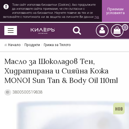
Този сайт използва бисквитки (Cookies). Ако продължите
Приемам
да използвате сайта приемаме, че сте съгласни с
условията
използването на бисквитки. Научете повече за тях и се
запознайте с политиката ни за защита на личните Ви данни
тук
0
Начало
Продукти
Грижа за Тялото
Масло за Шоколадов Тен,
Хидратирана и Сияйна Кожа
MONOI Sun Tan & Body Oil 110ml
3800500519838
ID
НОВ