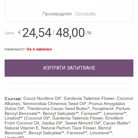
Производител :
Cocosolis
24,54
48,00
€
/
лв.
Цена
Наличност:
Не е наличен
ИЗПРАТИ ЗАПИТВАНЕ
Cocos Nucifera Oil*, Gardenia Taitensis Flower, Coconut
Състав:
Alkanes, Simmondsia Chinensis Seed Oil*, Prunus Amygdalus
Dulcis Oil*, Theobroma Cacao Seed Butter*, Tocopherol, Parfum,
Benzyl Benzoate**, Benzyl Salicylate**, Farnesol**, Limonene**,
Linalool** (Coconut Oil*, Gardenia Taitensis Flower, Emollient
From Coconut Oil, Jojoba Oil*, Sweet Almond Oil*, Cacao Butter*,
Natural Vitamin E, Natural Parfum Tiare Flower, Benzyl
Benzoate**, Benzyl Salicylate**, Farnesol**, Limonene**,
Linalool**).