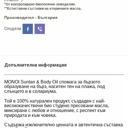
*От контролирано биологично земеделие.
**Естествени съставки на етеричните масла.
Производител - България
Сподели
Допълнителна информация
MONOI Suntan & Body Oil спомага за бързото
образуване на бърз, наситен тен на плажа, под
слънцето и в солариума.
Той е 100% натурален продукт, създаден с най-
висококачествени био студено пресовани масла,
миксирани с любов и отношение, с респект към
природата и към човека.
Съдържа изключително ценната и автентична съставка