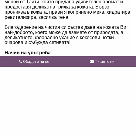
моной от Таити, която придава удивителен аромат и
предоставя деликатна грижа за кожата. Бързо
прониква в кожата, прави я копринено мека, хидратира,
ревитализира, засилва тена.
Благодарение на чистия си състав дава на кожата Ви
най-доброто, което може да вземете от природата, а
деликатното, флорално ухание с кокосови нотки
очарова и събужда сетивата!
Начин на употреба:
- Като олио за почерняване:
Обадете ни се
Пишете ни
Под слънцето и на плажа нанасяй върху кожата на
тялото и лицето.
- Като овлажняващо и подхранващо масло:
Нанасяй ежедневно малко количество от маслото
върху кожата на тялото и лицето.
Предпазни мерки:
Олиото не съдържа слънцезащитен UV филтър. При
излагане на пряка слънчева светлина е
препоръчително да се използва в комбинация със
слънцезащитен продукт. Продуктът не е автобронзант.