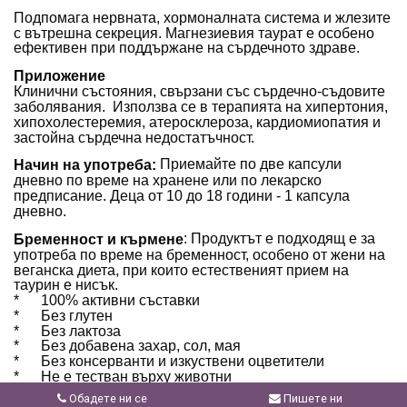
Подпомага нервната, хормоналната система и жлезите
с вътрешна секреция. Магнезиевия таурат е особено
ефективен при поддържане на сърдечното здраве.
Приложение
Клинични състояния, свързани със сърдечно-съдовите
заболявания. Използва се в терапията на хипертония,
хипохолестеремия, атеросклероза, кардиомиопатия и
застойна сърдечна недостатъчност.
Приемайте по две капсули
Начин на употреба:
дневно по време на хранене или по лекарско
предписание. Деца от 10 до 18 години - 1 капсула
дневно.
: Продуктът е подходящ е за
Бременност и кърмене
употреба по време на бременност, особено от жени на
веганска диета, при които естественият прием на
таурин е нисък.
* 100% активни съставки
* Без глутен
* Без лактоза
* Без добавена захар, сол, мая
* Без консерванти и изкуствени оцветители
* Не е тестван върху животни
Обадете ни се
Пишете ни