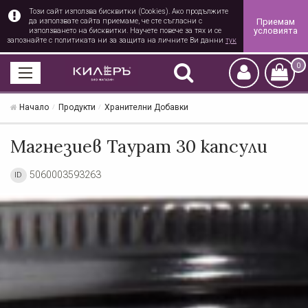
Този сайт използва бисквитки (Cookies). Ако продължите
Приемам
да използвате сайта приемаме, че сте съгласни с
условията
използването на бисквитки. Научете повече за тях и се
запознайте с политиката ни за защита на личните Ви данни
тук
0
Начало
Продукти
Хранителни Добавки
Магнезиев Таурат 30 капсули
5060003593263
ID