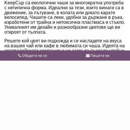
KeepCup са екологични чаши за многократна употреба
с нетипична форма. Идеални за тези, които винаги са в
движение, за пътуване, в колата или докато карате
велосипед. Чашите са леки, удобни за държане в ръка,
изработени от трайна и нетоксична пластмаса и стъкло.
Уникалният им дизайн и разнообразни цветове ще ви
откроят от тълпата.
Решете кой цвят ви подхожда и се насладете на вкуса
на вашия чай или кафе в любимата си чаша. Идеята на
австралийската компания е не само да създаде удобни
и ефективни чаши, а да създаде функционална
Обадете ни се
Пишете ни
концепция, основана на екологията. С помощта на
KeepCup вие давате своя принос към околната среда
малко по-малко всеки ден.
Интересен факт е, че производството на една чаша
KeepCup е необходимо същото количество материал,
който би бил използван за производство на 20 чаши за
еднократна употреба. Навсякъде по света, всяка
минута около един милион чаши за еднократна
употреба стигат до депото за отпадъци. За разлика от
KeepCup, много от тях не могат да бъдат рециклирани.
Решете този проблем - изберете KeepCup.
Свързани продукти