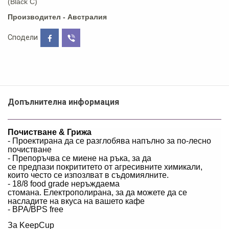
(Black C)
Производител - Австралия
Сподели
Допълнителна информация
Почистване & Грижа
- Проектирана да се разглобява напълно за по-лесно
почистване
- Препоръчва се миене на ръка, за да
се предпази покрититето от агресивните химикали,
които често се изпозлват в съдомиялните.
- 18/8 food grade неръждаема
стомана. Електрополирана, за да можете да се
насладите на вкуса на вашето кафе
- BPA/BPS free
За KeepCup