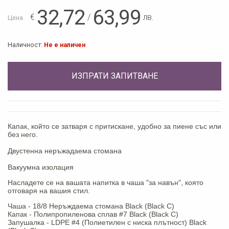
32,72
63,99
€
/
лв.
Цена
Наличност:
Не е наличен
ИЗПРАТИ ЗАПИТВАНЕ
Капак, който се затваря с притискане, удобно за пиене със или
без него.
Двустенна неръжадаема стомана
Вакуумна изолация
Насладете се на вашата напитка в чаша "за навън", която
отговаря на вашия стил.
Чаша - 18/8 Неръждаема стомана Black (Black C)
Капак - Полипропиленова сплав #7 Black (Black C)
Запушалка - LDPE #4 (Полиетилен с ниска плътност) Black