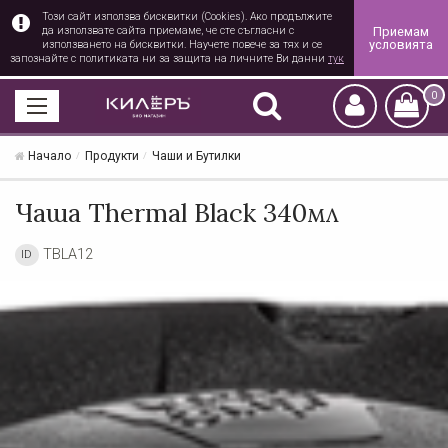
Този сайт използва бисквитки (Cookies). Ако продължите
Приемам
да използвате сайта приемаме, че сте съгласни с
условията
използването на бисквитки. Научете повече за тях и се
запознайте с политиката ни за защита на личните Ви данни
тук
0
Начало
Продукти
Чаши и Бутилки
Чаша Thermal Black 340мл
TBLA12
ID