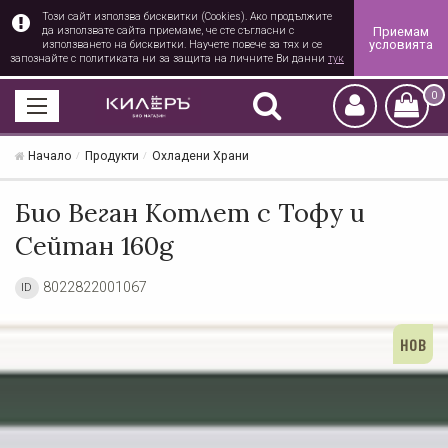
Този сайт използва бисквитки (Cookies). Ако продължите
Приемам
да използвате сайта приемаме, че сте съгласни с
условията
използването на бисквитки. Научете повече за тях и се
запознайте с политиката ни за защита на личните Ви данни
тук
0
Начало
Продукти
Охладени Храни
Био Веган Котлет с Тофу и
Сейтан 160g
8022822001067
ID
НОВ