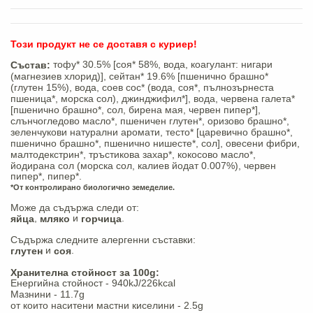
Този продукт не се доставя с куриер!
тофу* 30.5% [соя* 58%, вода, коагулант: нигари
Състав:
(магнезиев хлорид)], сейтан* 19.6% [пшенично брашно*
(глутен 15%), вода, соев сос* (вода, соя*, пълнозърнеста
пшеница*, морска сол), джинджифил*], вода, червена галета*
[пшенично брашно*, сол, бирена мая, червен пипер*],
слънчогледово масло*, пшеничен глутен*, оризово брашно*,
зеленчукови натурални аромати, тесто* [царевично брашно*,
пшенично брашно*, пшенично нишесте*, сол], овесени фибри,
малтодекстрин*, тръстикова захар*, кокосово масло*,
йодирана сол (морска сол, калиев йодат 0.007%), червен
пипер*, пипер*.
*От контролирано биологично земеделие.
Може да съдържа следи от:
,
и
.
яйца
мляко
горчица
Съдържа следните алергенни съставки:
и
.
глутен
соя
Хранителна стойност за 100g:
Енергийна стойност - 940kJ/226kcal
Мазнини - 11.7g
от които наситени мастни киселини - 2.5g