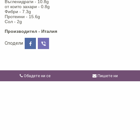
Въглехидрати - 10.8g
от които захари - 0.8g
Фибри - 7.3g
Протеини - 15.6g
Сол - 2g
Производител - Италия
Сподели
Обадете ни се
Пишете ни
Свързани продукти
виж всички