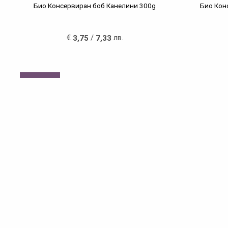
Био Консервиран боб Канелини 300g
Био Кон
€
/
лв.
3,75
7,33
Назад
Рубрики
Катего
Начало
Чаши и Бутил
Нови продукти
Био Храни
Промоции
Био Плодове 
ДЕКЛАРАЦИЯ за съгласие за обработка на
Насипни Хран