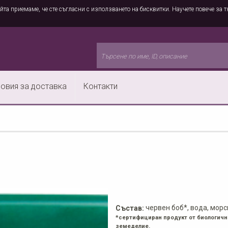
йта приемаме, че сте съгласни с използването на бисквитки. Научете повече за т
овия за доставка
Контакти
червен боб*, вода, морс
Състав:
*сертифициран продукт от биологичн
земеделие.