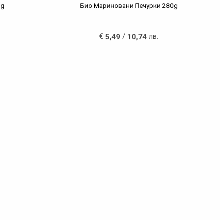
0g
Био Мариновани Печурки 280g
€
/
лв.
5,49
10,74
Последвайте ни
Работно време
Био Магазин "Килеръ"
Работно Време:
Понеделник - Петък: 08:30 - 20:00 ч.