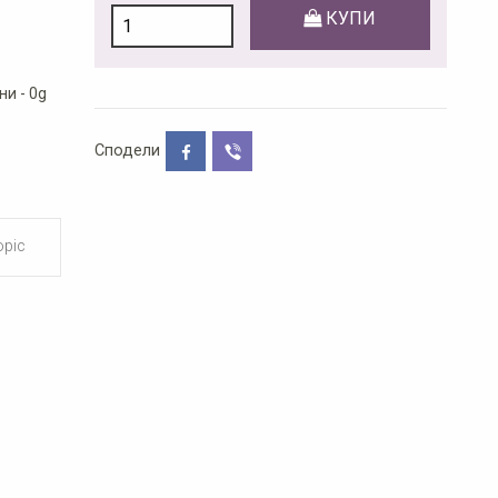
КУПИ
и - 0g
Сподели
opic