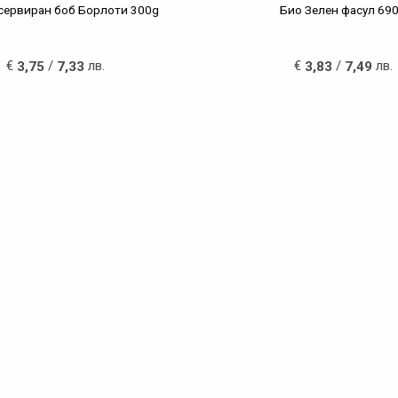
сервиран боб Борлоти 300g
Био Зелен фасул 69
€
/
лв.
€
/
лв.
3,75
7,33
3,83
7,49
рии продукти
Контакти
ки
Био Магазин "Килеръ"
гр. Варна ул.Цар Асен 54
и Зеленчуци
тел.: 052 602 600
и
Работно Време: