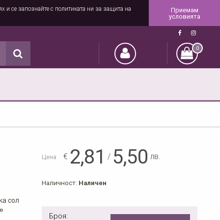
ях и се запознайте с политиката ни за защита на
Приемам
условията
0
2,81
5,50
€
/
лв.
Цена
Наличност:
Наличен
ка сол
о
Броя: