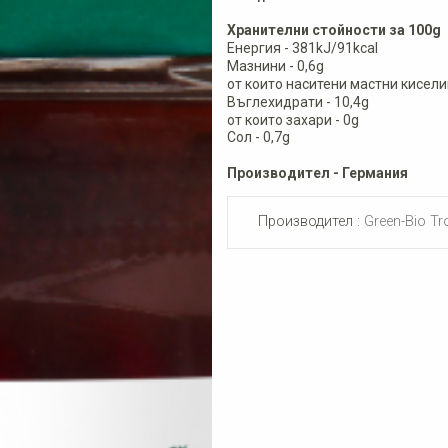
Хранителни стойности за 100g
Енергия - 381kJ/91kcal
Мазнини - 0,6g
от които наситени мастни киселин
Въглехидрати - 10,4g
от които захари - 0g
Сол - 0,7g
Производител - Германия
Производител :
Green-Bio Tr