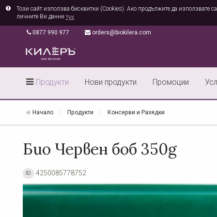
Този сайт използва бисквитки (Cookies). Ако продължите да използвате са
личните Ви данни
тук
0877 990 977
orders@biokilera.com
Продукти
Нови продукти
Промоции
Усл
Начало
Продукти
Консерви и Разядки
Био Червен боб 350g
4250085778752
ID